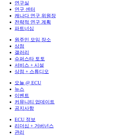
연구실
연구 센터
캐나다 연구 위원장
전략적 연구 계획
파트너십
원주민 모임 장소
상점
갤러리
슈퍼스타 토토
서비스 + 시설
상점 + 스튜디오
오늘 @ ECU
뉴스
이벤트
커뮤니티 업데이트
공지사항
ECU 정보
리더십 + 거버넌스
관리