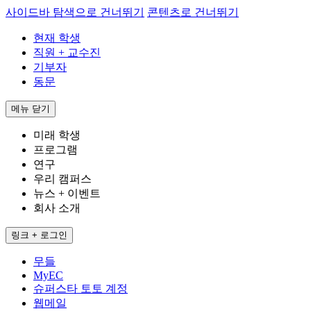
사이드바 탐색으로 건너뛰기
콘텐츠로 건너뛰기
현재 학생
직원 + 교수진
기부자
동문
메뉴
닫기
미래 학생
프로그램
연구
우리 캠퍼스
뉴스 + 이벤트
회사 소개
링크 + 로그인
무들
MyEC
슈퍼스타 토토 계정
웹메일