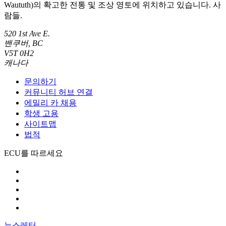
Waututh)의 확고한 전통 및 조상 영토에 위치하고 있습니다. 사
람들.
520 1st Ave E.
밴쿠버, BC
V5T 0H2
캐나다
문의하기
커뮤니티 허브 연결
에밀리 카 채용
학생 고용
사이트맵
법적
ECU를 따르세요
뉴스레터