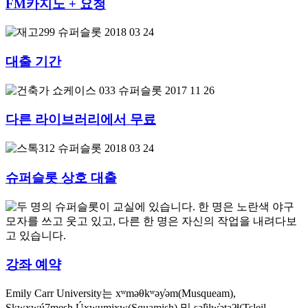
FM카지노 ​​+ 요청
대출 기간
다른 라이브러리에서 무료
슈퍼슬롯 상호 대출
강좌 예약
Emily Carr University는 xʷməθkʷəy̓əm(Musqueam),
Sḵwx̱wú7mesh Úxwumixw(Squamish) 및 səl̓ilw̓ətaʔɬ(Tsleil-