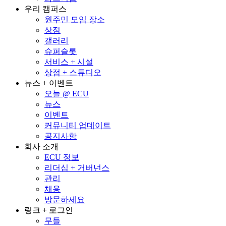
우리 캠퍼스
원주민 모임 장소
상점
갤러리
슈퍼슬롯
서비스 + 시설
상점 + 스튜디오
뉴스 + 이벤트
오늘 @ ECU
뉴스
이벤트
커뮤니티 업데이트
공지사항
회사 소개
ECU 정보
리더십 + 거버넌스
관리
채용
방문하세요
링크 + 로그인
무들