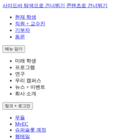
사이드바 탐색으로 건너뛰기
콘텐츠로 건너뛰기
현재 학생
직원 + 교수진
기부자
동문
메뉴
닫기
미래 학생
프로그램
연구
우리 캠퍼스
뉴스 + 이벤트
회사 소개
링크 + 로그인
무들
MyEC
슈퍼슬롯 계정
웹메일