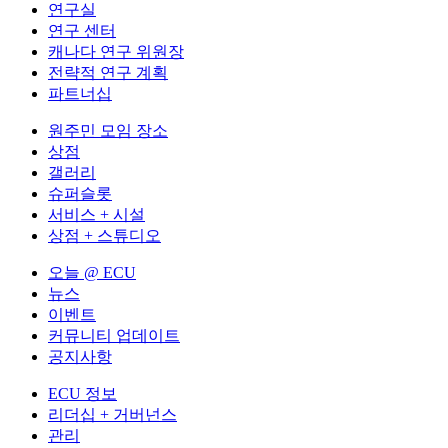
연구실
연구 센터
캐나다 연구 위원장
전략적 연구 계획
파트너십
원주민 모임 장소
상점
갤러리
슈퍼슬롯
서비스 + 시설
상점 + 스튜디오
오늘 @ ECU
뉴스
이벤트
커뮤니티 업데이트
공지사항
ECU 정보
리더십 + 거버넌스
관리