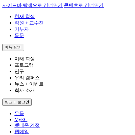
사이드바 탐색으로 건너뛰기
콘텐츠로 건너뛰기
현재 학생
직원 + 교수진
기부자
동문
메뉴
닫기
미래 학생
프로그램
연구
우리 캠퍼스
뉴스 + 이벤트
회사 소개
링크 + 로그인
무들
MyEC
벳네온 계정
웹메일