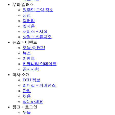
우리 캠퍼스
원주민 모임 장소
상점
갤러리
벳네온
서비스 + 시설
상점 + 스튜디오
뉴스 + 이벤트
오늘 @ ECU
뉴스
이벤트
커뮤니티 업데이트
공지사항
회사 소개
ECU 정보
리더십 + 거버넌스
관리
채용
방문하세요
링크 + 로그인
무들