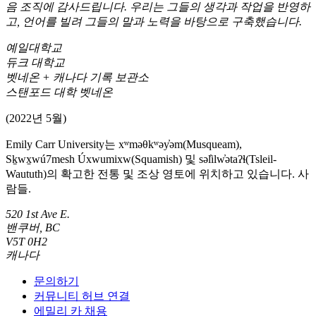
음 조직에 감사드립니다. 우리는 그들의 생각과 작업을 반영하
고, 언어를 빌려 그들의 말과 노력을 바탕으로 구축했습니다.
예일대학교
듀크 대학교
벳네온 + 캐나다 기록 보관소
스탠포드 대학 벳네온
(2022년 5월)
Emily Carr University는 xʷməθkʷəy̓əm(Musqueam),
Sḵwx̱wú7mesh Úxwumixw(Squamish) 및 səl̓ilw̓ətaʔɬ(Tsleil-
Waututh)의 확고한 전통 및 조상 영토에 위치하고 있습니다. 사
람들.
520 1st Ave E.
밴쿠버, BC
V5T 0H2
캐나다
문의하기
커뮤니티 허브 연결
에밀리 카 채용