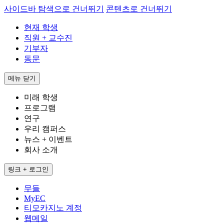
사이드바 탐색으로 건너뛰기
콘텐츠로 건너뛰기
현재 학생
직원 + 교수진
기부자
동문
메뉴
닫기
미래 학생
프로그램
연구
우리 캠퍼스
뉴스 + 이벤트
회사 소개
링크 + 로그인
무들
MyEC
티모카지노 계정
웹메일