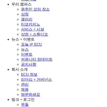
우리 캠퍼스
원주민 모임 장소
상점
갤러리
티모카지노
서비스 + 시설
상점 + 스튜디오
뉴스 + 이벤트
오늘 @ ECU
뉴스
이벤트
커뮤니티 업데이트
공지사항
회사 소개
ECU 정보
리더십 + 거버넌스
관리
채용
방문하세요
링크 + 로그인
무들