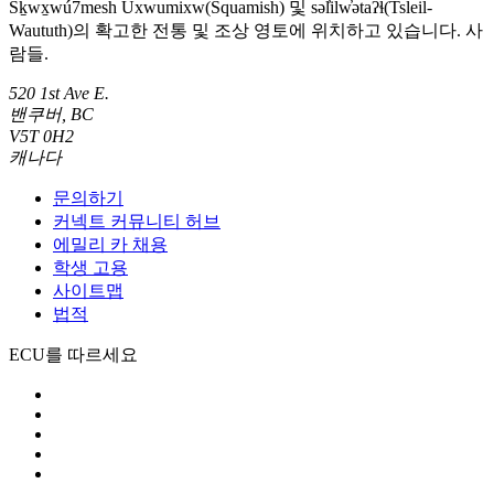
Sḵwx̱wú7mesh Úxwumixw(Squamish) 및 səl̓ilw̓ətaʔɬ(Tsleil-
Waututh)의 확고한 전통 및 조상 영토에 위치하고 있습니다. 사
람들.
520 1st Ave E.
밴쿠버, BC
V5T 0H2
캐나다
문의하기
커넥트 커뮤니티 허브
에밀리 카 채용
학생 고용
사이트맵
법적
ECU를 따르세요