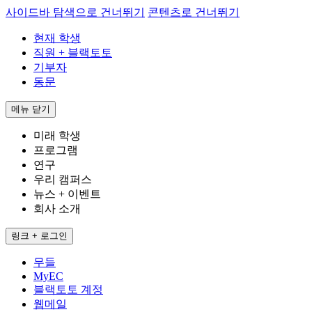
사이드바 탐색으로 건너뛰기
콘텐츠로 건너뛰기
현재 학생
직원 + 블랙토토
기부자
동문
메뉴
닫기
미래 학생
프로그램
연구
우리 캠퍼스
뉴스 + 이벤트
회사 소개
링크 + 로그인
무들
MyEC
블랙토토 계정
웹메일