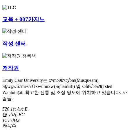
교육 + 007카지노
작성 센터
저작권
Emily Carr University는 xʷməθkʷəy̓əm(Musqueam),
Sḵwx̱wú7mesh Úxwumixw(Squamish) 및 səl̓ilw̓ətaʔɬ(Tsleil-
Waututh)의 확고한 전통 및 조상 영토에 위치하고 있습니다. 사
람들.
520 1st Ave E.
밴쿠버, BC
V5T 0H2
캐나다