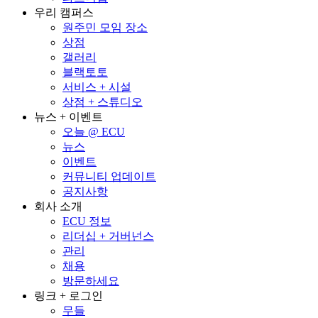
우리 캠퍼스
원주민 모임 장소
상점
갤러리
블랙토토
서비스 + 시설
상점 + 스튜디오
뉴스 + 이벤트
오늘 @ ECU
뉴스
이벤트
커뮤니티 업데이트
공지사항
회사 소개
ECU 정보
리더십 + 거버넌스
관리
채용
방문하세요
링크 + 로그인
무들