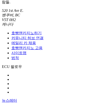
람들.
520 1st Ave E.
밴쿠버, BC
V5T 0H2
캐나다
호빵맨카지노하기
커뮤니티 허브 연결
에밀리 카 채용
호빵맨카지노 고용
사이트맵
법적
ECU 팔로우
뉴스레터