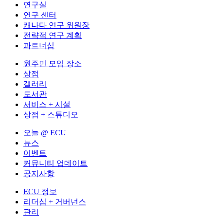
연구실
연구 센터
캐나다 연구 위원장
전략적 연구 계획
파트너십
원주민 모임 장소
상점
갤러리
도서관
서비스 + 시설
상점 + 스튜디오
오늘 @ ECU
뉴스
이벤트
커뮤니티 업데이트
공지사항
ECU 정보
리더십 + 거버넌스
관리