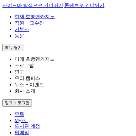
사이드바 탐색으로 건너뛰기
콘텐츠로 건너뛰기
현재 호빵맨카지노
직원 + 교수진
기부자
동문
메뉴
닫기
미래 호빵맨카지노
프로그램
연구
우리 캠퍼스
뉴스 + 이벤트
회사 소개
링크 + 로그인
무들
MyEC
도서관 계정
웹메일