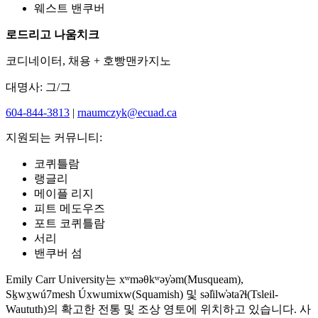
웨스트 밴쿠버
로드리고 나움치크
코디네이터, 채용 + 호빵맨카지노
대명사: 그/그
604-844-3813
|
rnaumczyk@ecuad.ca
지원되는 커뮤니티:
코퀴틀람
랭글리
메이플 리지
피트 메도우즈
포트 코퀴틀람
서리
밴쿠버 섬
Emily Carr University는 xʷməθkʷəy̓əm(Musqueam),
Sḵwx̱wú7mesh Úxwumixw(Squamish) 및 səl̓ilw̓ətaʔɬ(Tsleil-
Waututh)의 확고한 전통 및 조상 영토에 위치하고 있습니다. 사