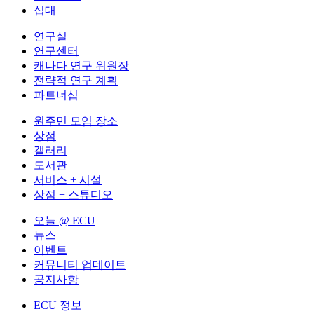
십대
연구실
연구센터
캐나다 연구 위원장
전략적 연구 계획
파트너십
원주민 모임 장소
상점
갤러리
도서관
서비스 + 시설
상점 + 스튜디오
오늘 @ ECU
뉴스
이벤트
커뮤니티 업데이트
공지사항
ECU 정보