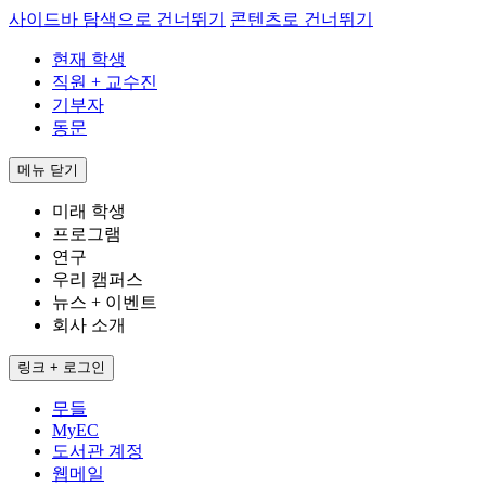
사이드바 탐색으로 건너뛰기
콘텐츠로 건너뛰기
현재 학생
직원 + 교수진
기부자
동문
메뉴
닫기
미래 학생
프로그램
연구
우리 캠퍼스
뉴스 + 이벤트
회사 소개
링크 + 로그인
무들
MyEC
도서관 계정
웹메일