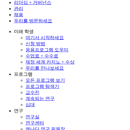
리더십 + 거버넌스
관리
채용
우리를 방문하세요
미래 학생
여기서 시작하세요
신청 방법
응용프로그램 도우미
수업료 + 수수료
재정 세계 카지노 + 수상
우리를 만나보세요
프로그램
모든 프로그램 보기
프로그램 탐색기
교수진
계속되는 연구
십대
연구
연구실
연구센터
캐나다 연구 위원장