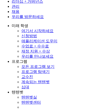
리더십 + 거버넌스
관리
채용
우리를 방문하세요
미래 학생
여기서 시작하세요
신청방법
애플리케이션 도우미
수업료 + 수수료
재정 지원 + 수상
우리를 만나보세요
프로그램
모든 프로그램 보기
프로그램 탐색기
교수진
계속되는 텐텐벳
십대
텐텐벳
텐텐벳실
텐텐벳센터