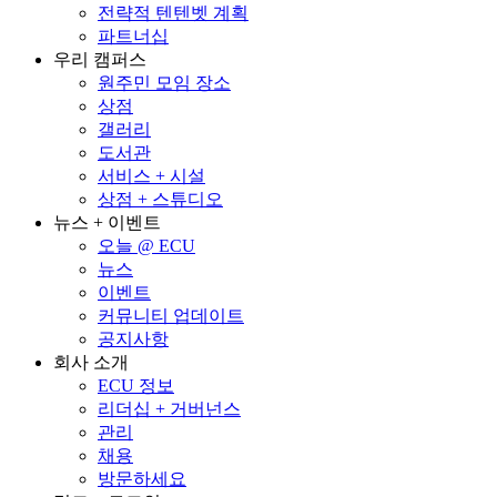
전략적 텐텐벳 계획
파트너십
우리 캠퍼스
원주민 모임 장소
상점
갤러리
도서관
서비스 + 시설
상점 + 스튜디오
뉴스 + 이벤트
오늘 @ ECU
뉴스
이벤트
커뮤니티 업데이트
공지사항
회사 소개
ECU 정보
리더십 + 거버넌스
관리
채용
방문하세요