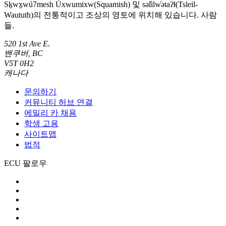
Sḵwx̱wú7mesh Úxwumixw(Squamish) 및 səl̓ilw̓ətaʔɬ(Tsleil-
Waututh)의 전통적이고 조상의 영토에 위치해 있습니다. 사람
들.
520 1st Ave E.
밴쿠버, BC
V5T 0H2
캐나다
문의하기
커뮤니티 허브 연결
에밀리 카 채용
학생 고용
사이트맵
법적
ECU 팔로우