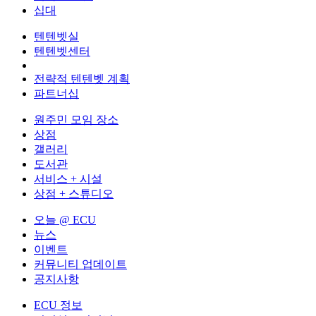
십대
텐텐벳실
텐텐벳센터
전략적 텐텐벳 계획
파트너십
원주민 모임 장소
상점
갤러리
도서관
서비스 + 시설
상점 + 스튜디오
오늘 @ ECU
뉴스
이벤트
커뮤니티 업데이트
공지사항
ECU 정보