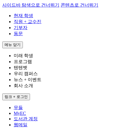
사이드바 탐색으로 건너뛰기
콘텐츠로 건너뛰기
현재 학생
직원 + 교수진
기부자
동문
메뉴
닫기
미래 학생
프로그램
텐텐벳
우리 캠퍼스
뉴스 + 이벤트
회사 소개
링크 + 로그인
무들
MyEC
도서관 계정
웹메일