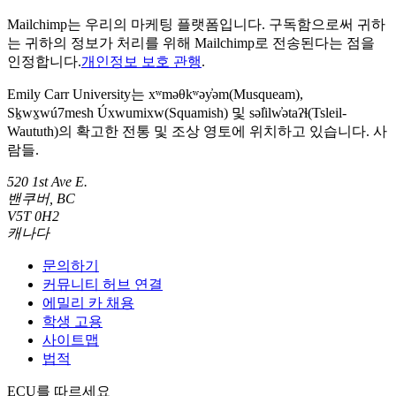
Mailchimp는 우리의 마케팅 플랫폼입니다. 구독함으로써 귀하
는 귀하의 정보가 처리를 위해 Mailchimp로 전송된다는 점을
인정합니다.
개인정보 보호 관행
.
Emily Carr University는 xʷməθkʷəy̓əm(Musqueam),
Sḵwx̱wú7mesh Úxwumixw(Squamish) 및 səl̓ilw̓ətaʔɬ(Tsleil-
Waututh)의 확고한 전통 및 조상 영토에 위치하고 있습니다. 사
람들.
520 1st Ave E.
밴쿠버, BC
V5T 0H2
캐나다
문의하기
커뮤니티 허브 연결
에밀리 카 채용
학생 고용
사이트맵
법적
ECU를 따르세요