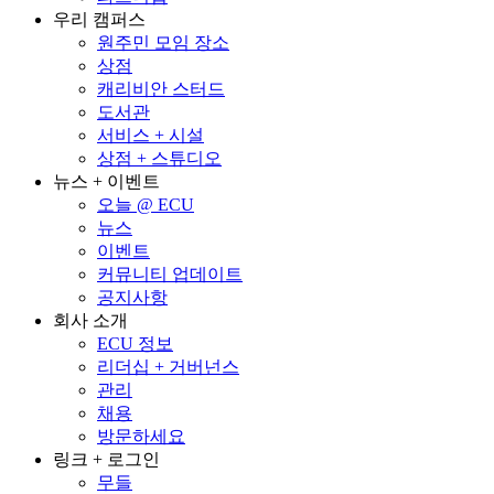
우리 캠퍼스
원주민 모임 장소
상점
캐리비안 스터드
도서관
서비스 + 시설
상점 + 스튜디오
뉴스 + 이벤트
오늘 @ ECU
뉴스
이벤트
커뮤니티 업데이트
공지사항
회사 소개
ECU 정보
리더십 + 거버넌스
관리
채용
방문하세요
링크 + 로그인
무들