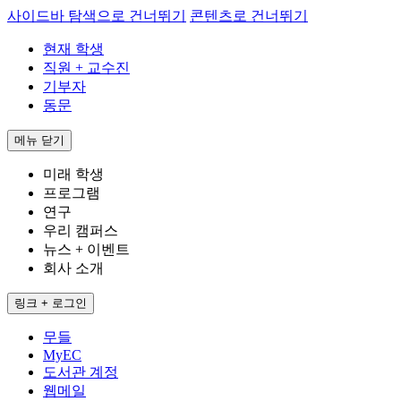
사이드바 탐색으로 건너뛰기
콘텐츠로 건너뛰기
현재 학생
직원 + 교수진
기부자
동문
메뉴
닫기
미래 학생
프로그램
연구
우리 캠퍼스
뉴스 + 이벤트
회사 소개
링크 + 로그인
무들
MyEC
도서관 계정
웹메일