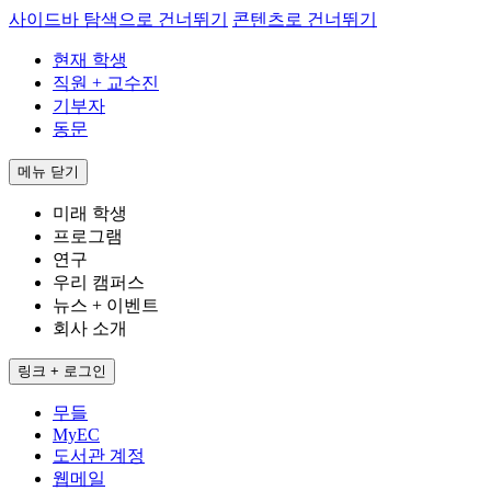
사이드바 탐색으로 건너뛰기
콘텐츠로 건너뛰기
현재 학생
직원 + 교수진
기부자
동문
메뉴
닫기
미래 학생
프로그램
연구
우리 캠퍼스
뉴스 + 이벤트
회사 소개
링크 + 로그인
무들
MyEC
도서관 계정
웹메일