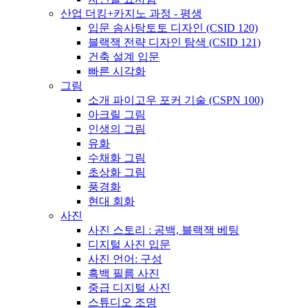
산업 더킹+카지노 과정 - 평생
입문 솜사탕토토 디자인 (CSID 120)
블랙잭 전략 디자인 탐색 (CSID 121)
건축 설계 입문
빠른 시각화
그림
소개 파이고우 포커 기술 (CSPN 100)
아크릴 그림
인생의 그림
유화
수채화 그림
초상화 그림
풍경화
현대 회화
사진
사진 스토리 : 공백, 블랙잭 베팅
디지털 사진 입문
사진 언어: 구성
흑백 필름 사진
중급 디지털 사진
스튜디오 조명