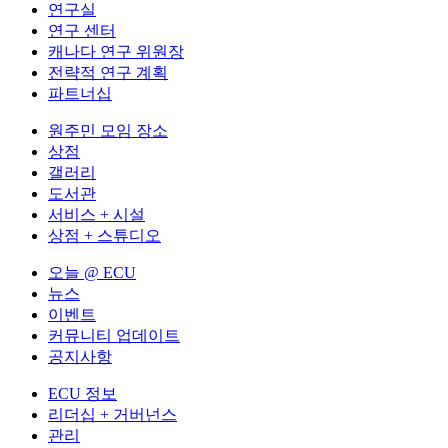
연구실
연구 센터
캐나다 연구 위원장
전략적 연구 계획
파트너십
원주민 모임 장소
상점
갤러리
도서관
서비스 + 시설
상점 + 스튜디오
오늘 @ ECU
뉴스
이벤트
커뮤니티 업데이트
공지사항
ECU 정보
리더십 + 거버넌스
관리