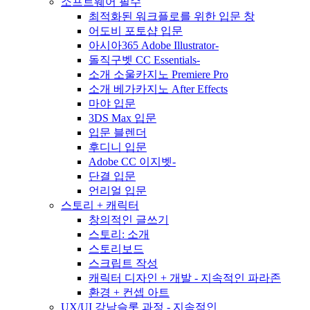
소프트웨어 필수
최적화된 워크플로를 위한 입문 창
어도비 포토샵 입문
아시아365 Adobe Illustrator-
돌직구벳 CC Essentials-
소개 소울카지노 Premiere Pro
소개 베가카지노 After Effects
마야 입문
3DS Max 입문
입문 블렌더
후디니 입문
Adobe CC 이지벳-
단결 입문
언리얼 입문
스토리 + 캐릭터
창의적인 글쓰기
스토리: 소개
스토리보드
스크립트 작성
캐릭터 디자인 + 개발 - 지속적인 파라존
환경 + 컨셉 아트
UX/UI 강남슬롯 과정 - 지속적인