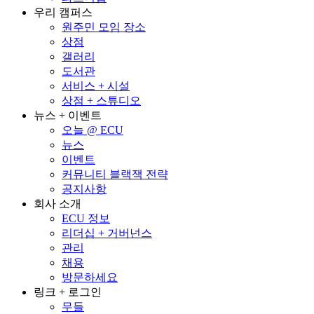
우리 캠퍼스
원주민 모임 장소
상점
갤러리
도서관
서비스 + 시설
상점 + 스튜디오
뉴스 + 이벤트
오늘 @ ECU
뉴스
이벤트
커뮤니티 블랙잭 전략
공지사항
회사 소개
ECU 정보
리더십 + 거버넌스
관리
채용
방문하세요
링크 + 로그인
무들