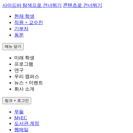
사이드바 탐색으로 건너뛰기
콘텐츠로 건너뛰기
현재 학생
직원 + 교수진
기부자
동문
메뉴
닫기
미래 학생
프로그램
연구
우리 캠퍼스
뉴스 + 이벤트
회사 소개
링크 + 로그인
무들
MyEC
도서관 계정
웹메일