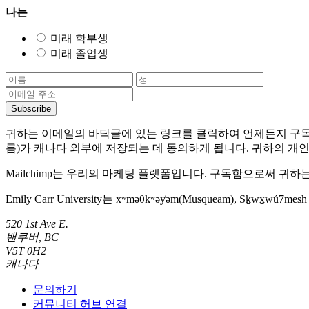
나는
미래 학부생
미래 졸업생
귀하는 이메일의 바닥글에 있는 링크를 클릭하여 언제든지 구독을 
름)가 캐나다 외부에 저장되는 데 동의하게 됩니다. 귀하의 개
Mailchimp는 우리의 마케팅 플랫폼입니다. 구독함으로써 귀하는
Emily Carr University는 xʷməθkʷəy̓əm(Musqueam), Sḵwx̱
520 1st Ave E.
밴쿠버, BC
V5T 0H2
캐나다
문의하기
커뮤니티 허브 연결