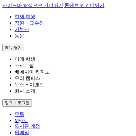
사이드바 탐색으로 건너뛰기
콘텐츠로 건너뛰기
현재 학생
직원 + 교수진
기부자
동문
메뉴
닫기
미래 학생
프로그램
베네치아 카지노
우리 캠퍼스
뉴스 + 이벤트
회사 소개
링크 + 로그인
무들
MyEC
도서관 계정
웹메일