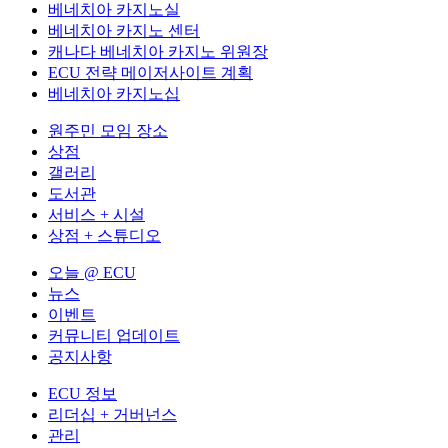
베네치아 카지노실
베네치아 카지노 센터
캐나다 베네치아 카지노 위원장
ECU 전략 메이저사이트 계획
베네치아 카지노십
원주민 모임 장소
상점
갤러리
도서관
서비스 + 시설
상점 + 스튜디오
오늘 @ ECU
뉴스
이벤트
커뮤니티 업데이트
공지사항
ECU 정보
리더십 + 거버넌스
관리