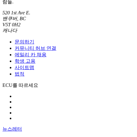
람들.
520 1st Ave E.
밴쿠버, BC
V5T 0H2
캐나다
문의하기
커뮤니티 허브 연결
에밀리 카 채용
학생 고용
사이트맵
법적
ECU를 따르세요
뉴스레터